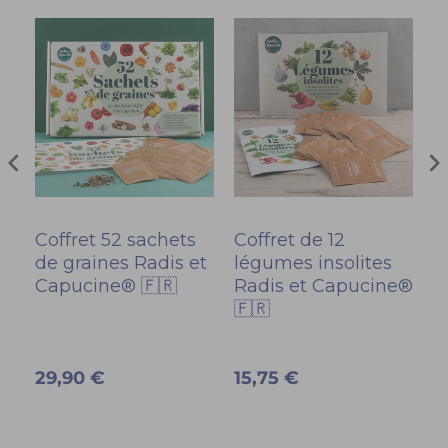
Coffret 52 sachets
Coffret de 12
T
de graines Radis et
légumes insolites
a
Capucine® 🇫🇷
Radis et Capucine®
m
🇫🇷
C
29,90 €
15,75 €
2